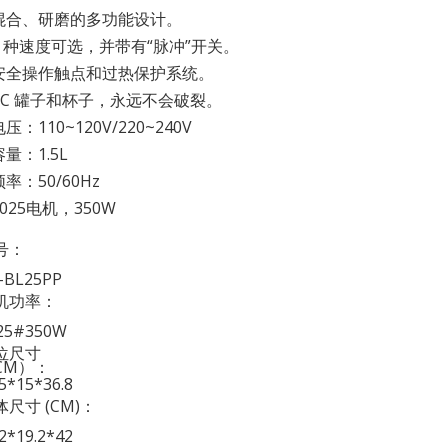
 混合、研磨的多功能设计。
 2 种速度可选，并带有“脉冲”开关。
 安全操作触点和过热保护系统。
 PC 罐子和杯子，永远不会破裂。
电压：110~120V/220~240V
容量：1.5L
频率：50/60Hz
7025电机，350W
号：
-BL25PP
机功率：
25#350W
位尺寸
CM）：
.5*15*36.8
体尺寸 (CM)：
.2*19.2*42