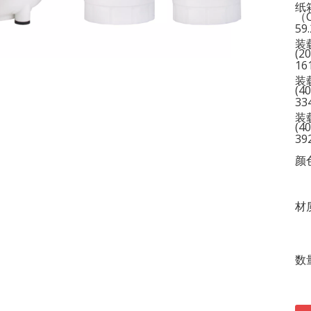
纸
（
59
装
(2
16
装
(4
33
装
(4
39
颜
材
数