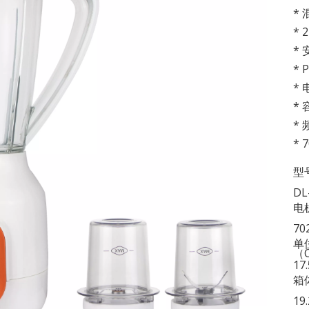
*
*
*
*
* 
* 
* 
* 
型
DL
电
70
单
（
17
箱
19