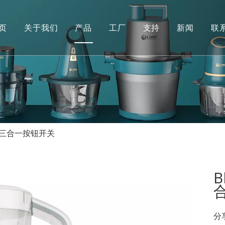
页
关于我们
产品
工厂
支持
新闻
联
酸奶机
手动的
食物搅拌机
常问问题
绞肉机
果汁机
 橙色三合一按钮开关
便携式榨汁机
风扇
B
分