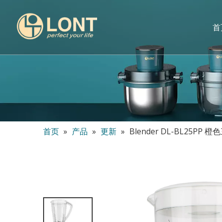
首
首页
»
产品
»
更新
»
Blender DL-BL25PP