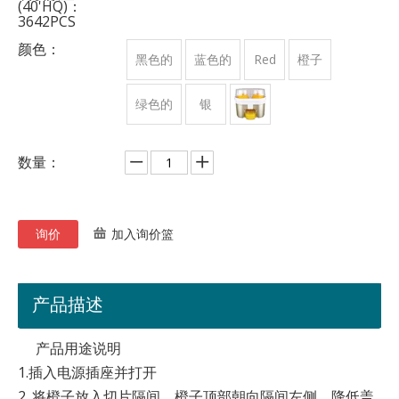
(40'HQ)：
3642PCS
颜色：
黑色的
蓝色的
Red
橙子
绿色的
银
数量：
询价
加入询价篮
产品描述
产品用途说明
1.插入电源插座并打开
2. 将橙子放入切片隔间，橙子顶部朝向隔间左侧。降低盖