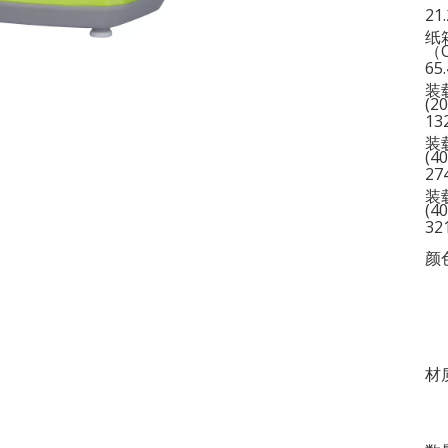
21.
纸
（
65.
装
(2
13
装
(4
27
装
(4
32
颜
材