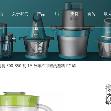
页
关于我们
产品
工厂
支持
新闻
联
酸奶机
手动的
食物搅拌机
常问问题
绞肉机
果汁机
300-350 瓦 1.5 升牢不可破的塑料 PC 罐
便携式榨汁机
风扇
房