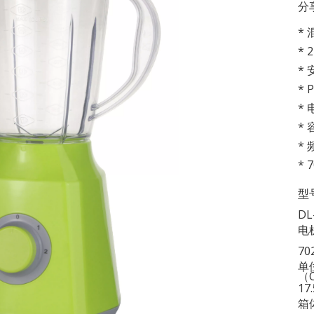
分
*
*
*
*
* 
* 
* 
* 
型
DL
电
70
单
（
17
箱