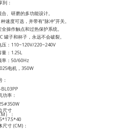
享到：
 混合、研磨的多功能设计。
 2 种速度可选，并带有“脉冲”开关。
 安全操作触点和过热保护系统。
 PC 罐子和杯子，永远不会破裂。
电压：110~120V/220~240V
容量：1.25L
频率：50/60Hz
7025电机，350W
号：
-BL03PP
机功率：
25#350W
位尺寸
CM）：
.5*17.5*40
体尺寸 (CM)：