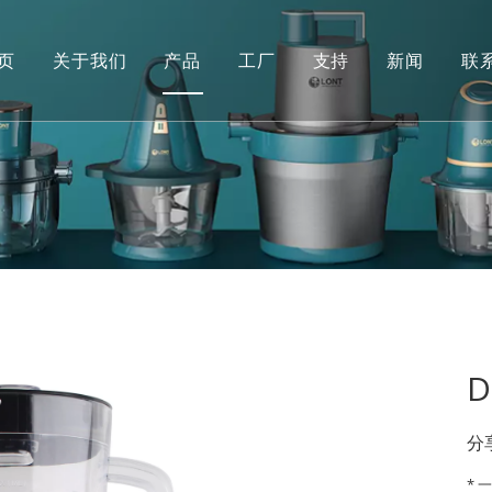
页
关于我们
产品
工厂
支持
新闻
联
酸奶机
手动的
食物搅拌机
常问问题
绞肉机
果汁机
便携式榨汁机
风扇
D
分
* 