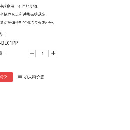
2 种速度用于不同的食物。
 安全操作触点和过热保护系统。
 自清洁按钮使您的清洁过程更轻松。
号：
-BL01PP
量：
询价
加入询价篮