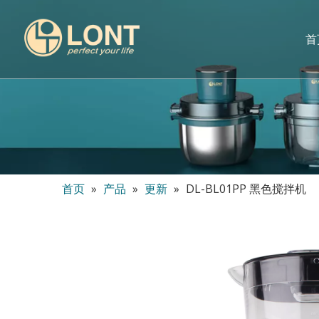
首
首页
»
产品
»
更新
»
DL-BL01PP 黑色搅拌机