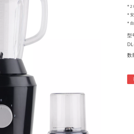
* 
*
*
型
DL
数