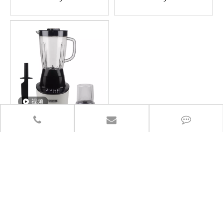
Blue
Silver
视频
搅拌机 300-350W
1500mL PC Jar Electric-
White